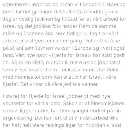
volontører i løpet av de årene vi fikk være i Israel og
tjene landet gjennom det kallet Gud hadde gi oss.
Jeg er veldig takknemlig til Gud for at vårt arbeid for
Israel og det jødiske folk holder frem på samme
måte og i samme ånd som tidligere. Jeg tror vårt
arbeid er viktigere enn noen gang. Det er trist å se
på at antisemittismen vokser i Europa og i vårt eget
land. Vårt nye navn «Hjerte for Israel» har slått godt
an, og er en viktig motpol til det økende jødehatet
som vi ser vokser frem. Tenk at vi er en stor flokk
med mennesker som kan si at vi har Israel i våre
hjerter. Det virker på våre jødiske venner.
I styret for Hjerte for Israel jobber vi med nye
vedtekter for vårt arbeid. Saken er at Pinsemisjonen,
som vi ligger under, har flere ganger endret på sin
organisering. Det har ført til at vi i vårt arbeid ikke
har hatt helt klare retningslinjer for hvordan vi skal