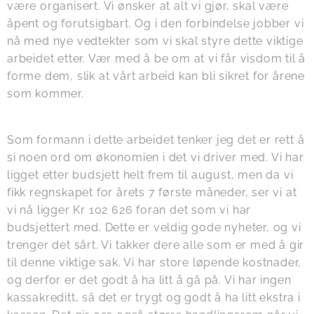
være organisert. Vi ønsker at alt vi gjør, skal være
åpent og forutsigbart. Og i den forbindelse jobber vi
nå med nye vedtekter som vi skal styre dette viktige
arbeidet etter. Vær med å be om at vi får visdom til å
forme dem, slik at vårt arbeid kan bli sikret for årene
som kommer.
Som formann i dette arbeidet tenker jeg det er rett å
si noen ord om økonomien i det vi driver med. Vi har
ligget etter budsjett helt frem til august, men da vi
fikk regnskapet for årets 7 første måneder, ser vi at
vi nå ligger Kr 102 626 foran det som vi har
budsjettert med. Dette er veldig gode nyheter, og vi
trenger det sårt. Vi takker dere alle som er med å gir
til denne viktige sak. Vi har store løpende kostnader,
og derfor er det godt å ha litt å gå på. Vi har ingen
kassakreditt, så det er trygt og godt å ha litt ekstra i