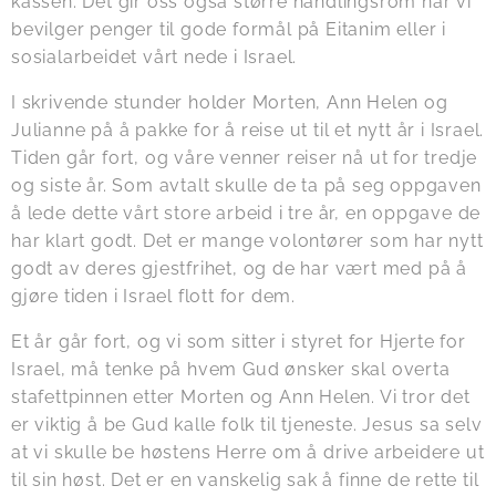
kassen. Det gir oss også større handlingsrom når vi
bevilger penger til gode formål på Eitanim eller i
sosialarbeidet vårt nede i Israel.
I skrivende stunder holder Morten, Ann Helen og
Julianne på å pakke for å reise ut til et nytt år i Israel.
Tiden går fort, og våre venner reiser nå ut for tredje
og siste år. Som avtalt skulle de ta på seg oppgaven
å lede dette vårt store arbeid i tre år, en oppgave de
har klart godt. Det er mange volontører som har nytt
godt av deres gjestfrihet, og de har vært med på å
gjøre tiden i Israel flott for dem.
Et år går fort, og vi som sitter i styret for Hjerte for
Israel, må tenke på hvem Gud ønsker skal overta
stafettpinnen etter Morten og Ann Helen. Vi tror det
er viktig å be Gud kalle folk til tjeneste. Jesus sa selv
at vi skulle be høstens Herre om å drive arbeidere ut
til sin høst. Det er en vanskelig sak å finne de rette til