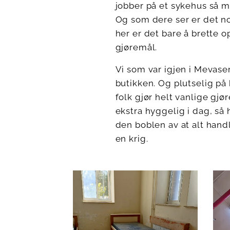
jobber på et sykehus så må
Og som dere ser er det nok
her er det bare å brette 
gjøremål.
Vi som var igjen i Mevase
butikken. Og plutselig på 
folk gjør helt vanlige gj
ekstra hyggelig i dag, så 
den boblen av at alt handl
en krig.