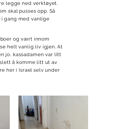
are legge ned verktøyet.
som skal pusses opp. Så
e i gang med vanlige
naboer og vært innom
e helt vanlig liv igjen. At
n jo, kassadamen var litt
slett å komme litt ut av
e her i Israel selv under