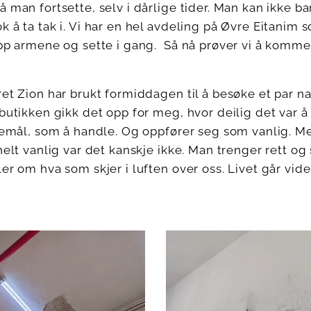
 man fortsette, selv i dårlige tider. Man kan ikke b
 å ta tak i. Vi har en hel avdeling på Øvre Eitanim 
opp armene og sette i gang. Så nå prøver vi å komm
ret Zion har brukt formiddagen til å besøke et par 
butikken gikk det opp for meg, hvor deilig det var å s
øremål, som å handle. Og oppfører seg som vanlig. Me
helt vanlig var det kanskje ikke. Man trenger rett og 
er om hva som skjer i luften over oss. Livet går vider